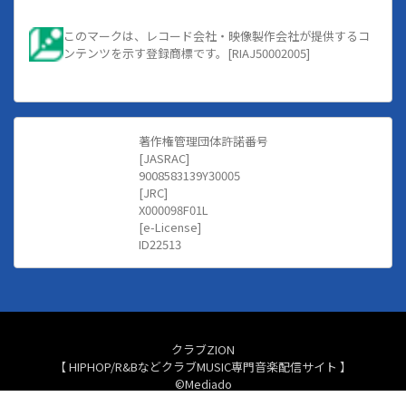
このマークは、レコード会社・映像製作会社が提供するコ
ンテンツを示す登録商標です。[RIAJ50002005]
著作権管理団体許諾番号
[JASRAC]
9008583139Y30005
[JRC]
X000098F01L
[e-License]
ID22513
クラブZION
【 HIPHOP/R&BなどクラブMUSIC専門音楽配信サイト 】
©Mediado