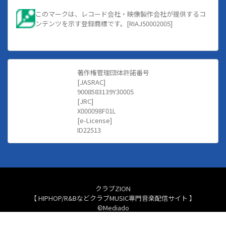
このマークは、レコード会社・映像製作会社が提供するコ
ンテンツを示す登録商標です。[RIAJ50002005]
著作権管理団体許諾番号
[JASRAC]
9008583139Y30005
[JRC]
X000098F01L
[e-License]
ID22513
クラブZION
【 HIPHOP/R&BなどクラブMUSIC専門音楽配信サイト 】
©Mediado