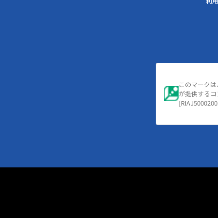
利
このマークは
が提供するコ
[RIAJ5000200