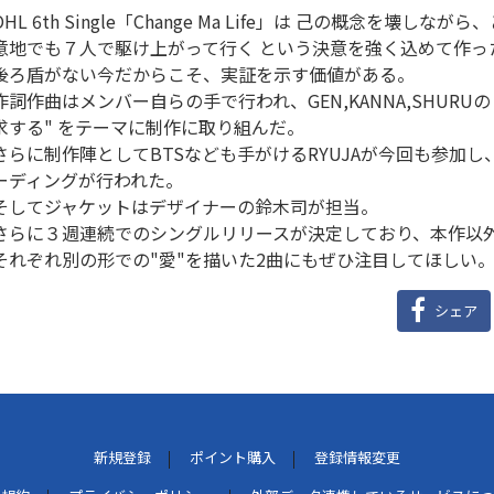
OHL 6th Single「Change Ma Life」は 己の概念を壊
意地でも７人で駆け上がって行く という決意を強く込めて作っ
後ろ盾がない今だからこそ、実証を示す価値がある。
作詞作曲はメンバー自らの手で行われ、GEN,KANNA,SHURU
求する" をテーマに制作に取り組んだ。
さらに制作陣としてBTSなども手がけるRYUJAが今回も参加し、TO
ーディングが行われた。
そしてジャケットはデザイナーの鈴木司が担当。
さらに３週連続でのシングルリリースが決定しており、本作以外にも「
それぞれ別の形での"愛"を描いた2曲にもぜひ注目してほしい
シェア
新規登録
ポイント購入
登録情報変更