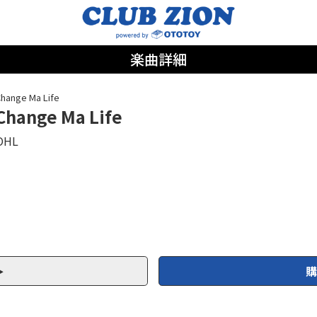
楽曲詳細
hange Ma Life
Change Ma Life
OHL
購