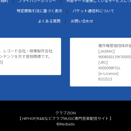
用規約
プライバシーポリシー
外部データ連携しているサービスにつ
特定商取引法に基づく表示
パケット通信料について
よくある質問
お問い合わせ
著作権管理団体許
、レコード会社・映像製作会社
[JASRAC]
ンテンツを示す登録商標です。
9008583139Y30005
5]
[JRC]
X000098F01L
[e-License]
ID22513
クラブZION
【 HIPHOP/R&BなどクラブMUSIC専門音楽配信サイト 】
©Mediado