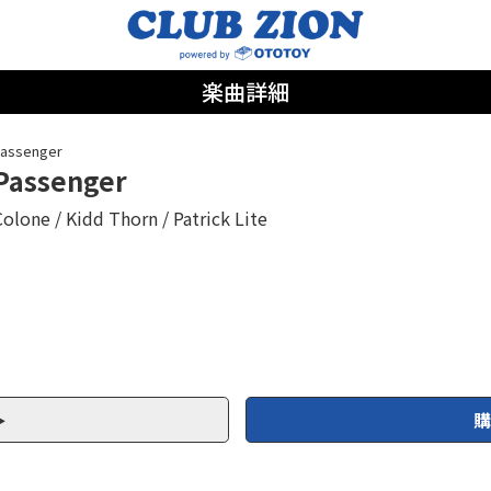
楽曲詳細
assenger
Passenger
Colone
Kidd Thorn
Patrick Lite
購