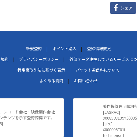
シェア
新規登録
ポイント購入
登録情報変更
用規約
プライバシーポリシー
外部データ連携しているサービスにつ
特定商取引法に基づく表示
パケット通信料について
よくある質問
お問い合わせ
著作権管理団体許
、レコード会社・映像製作会社
[JASRAC]
ンテンツを示す登録商標です。
9008583139Y30005
5]
[JRC]
X000098F01L
[e-License]