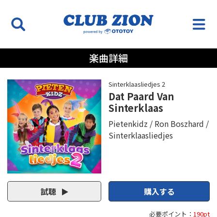
楽曲詳細
Sinterklaasliedjes 2
Dat Paard Van
Sinterklaas
Pietenkidz
Ron Boszhard
Sinterklaasliedjes
試聴
購入する
必要ポイント：
190pt