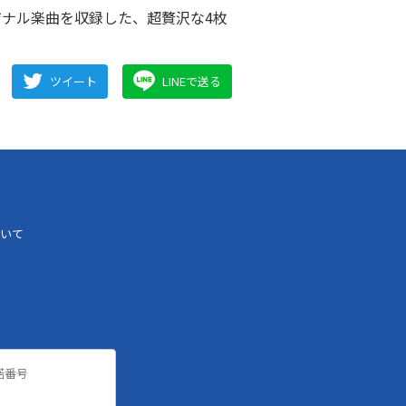
の全オリジナル楽曲を収録した、超贅沢な4枚
ツイート
LINEで送る
いて
諾番号