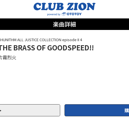
楽曲詳細
HUNITHM ALL JUSTICE COLLECTION episode II 4
THE BRASS OF GOODSPEED!!
片霧烈火
購