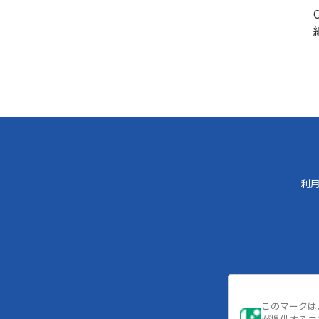
利
このマークは