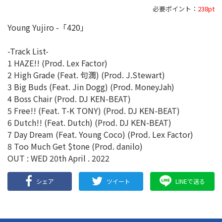
必要ポイント：
238pt
Young Yujiro -「420」
-Track List-
1 HAZE!! (Prod. Lex Factor)
2 High Grade (Feat. 句潤) (Prod. J.Stewart)
3 Big Buds (Feat. Jin Dogg) (Prod. MoneyJah)
4 Boss Chair (Prod. DJ KEN-BEAT)
5 Free!! (Feat. T-K TONY) (Prod. DJ KEN-BEAT)
6 Dutch!! (Feat. Dutch) (Prod. DJ KEN-BEAT)
7 Day Dream (Feat. Young Coco) (Prod. Lex Factor)
8 Too Much Get $tone (Prod. danilo)
OUT : WED 20th April . 2022
シェア
ツイート
LINEで送る