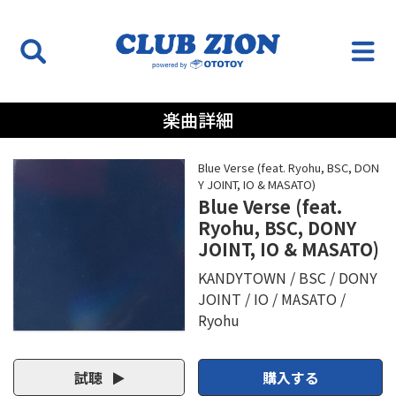
楽曲詳細
Blue Verse (feat. Ryohu, BSC, DON
Y JOINT, IO & MASATO)
Blue Verse (feat.
Ryohu, BSC, DONY
JOINT, IO & MASATO)
KANDYTOWN
BSC
DONY
JOINT
IO
MASATO
Ryohu
試聴
購入する