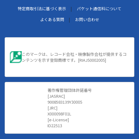
特定商取引法に基づく表示
パケット通信料について
よくある質問
お問い合わせ
このマークは、レコード会社・映像製作会社が提供するコ
ンテンツを示す登録商標です。[RIAJ50002005]
著作権管理団体許諾番号
[JASRAC]
9008583139Y30005
[JRC]
X000098F01L
[e-License]
ID22513