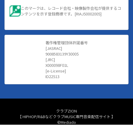
このマークは、レコード会社・映像製作会社が提供するコ
ンテンツを示す登録商標です。[RIAJ50002005]
著作権管理団体許諾番号
[JASRAC]
9008583139Y30005
[JRC]
X000098F01L
[e-License]
ID22513
クラブZION
【 HIPHOP/R&BなどクラブMUSIC専門音楽配信サイト 】
©Mediado