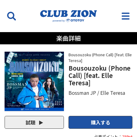
楽曲詳細
Bousouzoku (Phone Call) [feat. Elle
Teresa]
Bousouzoku (Phone
Call) [feat. Elle
Teresa]
Bossman JP
Elle Teresa
試聴
購入する
必要ポイント：
238pt