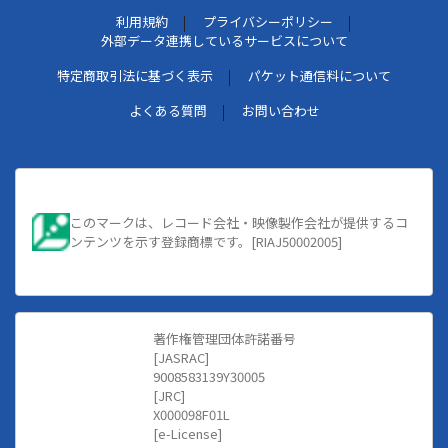
利用規約
プライバシーポリシー
外部データ連携しているサービスについて
特定商取引法に基づく表示
パケット通信料について
よくある質問
お問い合わせ
このマークは、レコード会社・映像製作会社が提供するコ
ンテンツを示す登録商標です。[RIAJ50002005]
著作権管理団体許諾番号
[JASRAC]
9008583139Y30005
[JRC]
X000098F01L
[e-License]