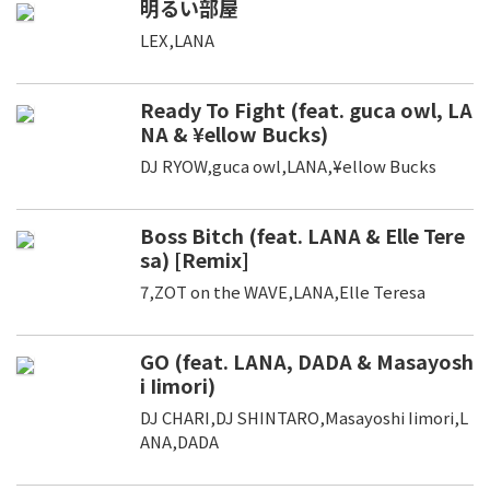
明るい部屋
LEX,LANA
Ready To Fight (feat. guca owl, LA
NA & ¥ellow Bucks)
DJ RYOW,guca owl,LANA,¥ellow Bucks
Boss Bitch (feat. LANA & Elle Tere
sa) [Remix]
7,ZOT on the WAVE,LANA,Elle Teresa
GO (feat. LANA, DADA & Masayosh
i Iimori)
DJ CHARI,DJ SHINTARO,Masayoshi Iimori,L
ANA,DADA