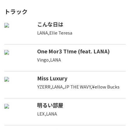
トラック
こんな日は
LANA,Elle Teresa
One Mor3 T!me (feat. LANA)
Vingo,LANA
Miss Luxury
YZERR,LANA,JP THE WAVY,¥ellow Bucks
明るい部屋
LEX,LANA