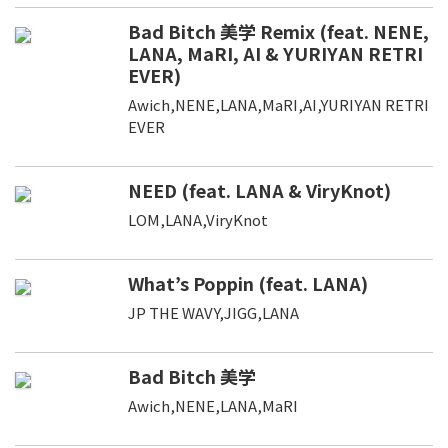
Bad Bitch 美学 Remix (feat. NENE,
LANA, MaRI, AI & YURIYAN RETRI
EVER)
Awich,NENE,LANA,MaRI,AI,YURIYAN RETRI
EVER
NEED (feat. LANA & ViryKnot)
LOM,LANA,ViryKnot
What’s Poppin (feat. LANA)
JP THE WAVY,JIGG,LANA
Bad Bitch 美学
Awich,NENE,LANA,MaRI