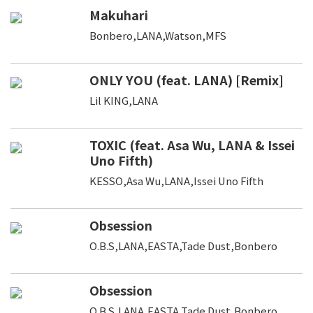
Makuhari
Bonbero,LANA,Watson,MFS
ONLY YOU (feat. LANA) [Remix]
Lil KING,LANA
TOXIC (feat. Asa Wu, LANA & Issei
Uno Fifth)
KESSO,Asa Wu,LANA,Issei Uno Fifth
Obsession
O.B.S,LANA,EASTA,Tade Dust,Bonbero
Obsession
O.B.S,LANA,EASTA,Tade Dust,Bonbero