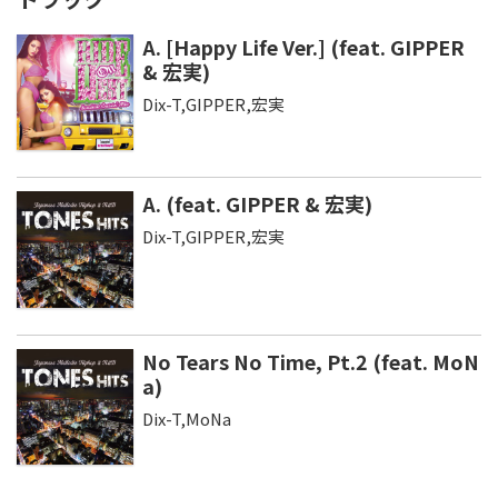
A. [Happy Life Ver.] (feat. GIPPER
& 宏実)
Dix-T,GIPPER,宏実
A. (feat. GIPPER & 宏実)
Dix-T,GIPPER,宏実
No Tears No Time, Pt.2 (feat. MoN
a)
Dix-T,MoNa