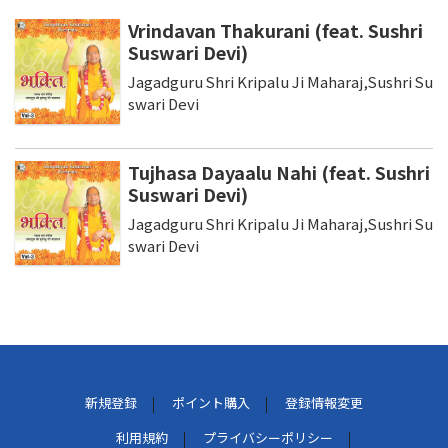
Vrindavan Thakurani (feat. Sushri
Suswari Devi)
Jagadguru Shri Kripalu Ji Maharaj,Sushri Su
swari Devi
Tujhasa Dayaalu Nahi (feat. Sushri
Suswari Devi)
Jagadguru Shri Kripalu Ji Maharaj,Sushri Su
swari Devi
新規登録
ポイント購入
登録情報変更
利用規約
プライバシーポリシー