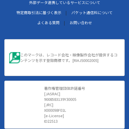
外部データ連携しているサービスについて
特定商取引法に基づく表示
パケット通信料について
よくある質問
お問い合わせ
このマークは、レコード会社・映像製作会社が提供するコ
ンテンツを示す登録商標です。[RIAJ50002005]
著作権管理団体許諾番号
[JASRAC]
9008583139Y30005
[JRC]
X000098F01L
[e-License]
ID22513