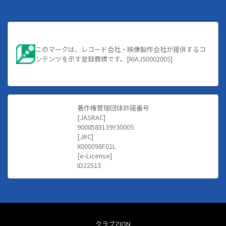
このマークは、レコード会社・映像製作会社が提供するコ
ンテンツを示す登録商標です。[RIAJ50002005]
著作権管理団体許諾番号
[JASRAC]
9008583139Y30005
[JRC]
X000098F01L
[e-License]
ID22513
クラブZION