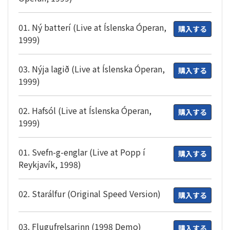
01. Ný batterí (Live at Íslenska Óperan,
購入する
1999)
03. Nýja lagið (Live at Íslenska Óperan,
購入する
1999)
02. Hafsól (Live at Íslenska Óperan,
購入する
1999)
01. Svefn-g-englar (Live at Popp í
購入する
Reykjavík, 1998)
02. Starálfur (Original Speed Version)
購入する
03. Flugufrelsarinn (1998 Demo)
購入する