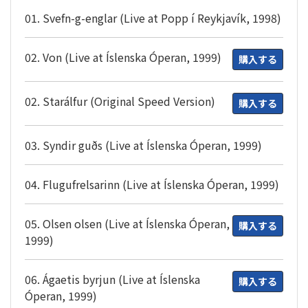
01. Svefn-g-englar (Live at Popp í Reykjavík, 1998)
02. Von (Live at Íslenska Óperan, 1999)
購入する
02. Starálfur (Original Speed Version)
購入する
03. Syndir guðs (Live at Íslenska Óperan, 1999)
04. Flugufrelsarinn (Live at Íslenska Óperan, 1999)
05. Olsen olsen (Live at Íslenska Óperan,
購入する
1999)
06. Ágaetis byrjun (Live at Íslenska
購入する
Óperan, 1999)