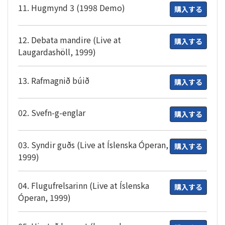
11. Hugmynd 3 (1998 Demo)
購入する
12. Debata mandire (Live at
購入する
Laugardashöll, 1999)
13. Rafmagnið búið
購入する
02. Svefn-g-englar
購入する
03. Syndir guðs (Live at Íslenska Óperan,
購入する
1999)
04. Flugufrelsarinn (Live at Íslenska
購入する
Óperan, 1999)