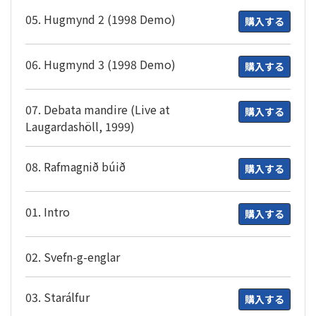
05. Hugmynd 2 (1998 Demo)
購入する
06. Hugmynd 3 (1998 Demo)
購入する
07. Debata mandire (Live at
購入する
Laugardashöll, 1999)
08. Rafmagnið búið
購入する
01. Intro
購入する
02. Svefn-g-englar
03. Starálfur
購入する