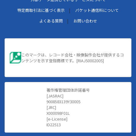
特定商取引法に基づく表示
パケット通信料について
よくある質問
お問い合わせ
このマークは、レコード会社・映像製作会社が提供するコ
ンテンツを示す登録商標です。[RIAJ50002005]
著作権管理団体許諾番号
[JASRAC]
9008583139Y30005
[JRC]
X000098F01L
[e-License]
ID22513