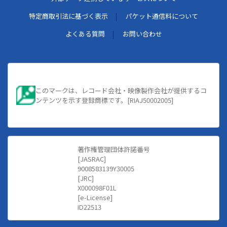
特定商取引法に基づく表示
パケット通信料について
よくある質問
お問い合わせ
このマークは、レコード会社・映像製作会社が提供するコ
ンテンツを示す登録商標です。[RIAJ50002005]
著作権管理団体許諾番号
[JASRAC]
9008583139Y30005
[JRC]
X000098F01L
[e-License]
ID22513