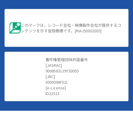
このマークは、レコード会社・映像製作会社が提供するコ
ンテンツを示す登録商標です。[RIAJ50002005]
著作権管理団体許諾番号
[JASRAC]
9008583139Y30005
[JRC]
X000098F01L
[e-License]
ID22513
クラブZION