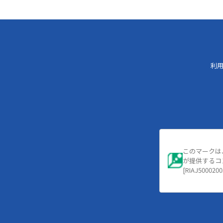
利
このマークは
が提供するコ
[RIAJ5000200