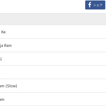
シェア
 Ke
aja Ram
Ki
m
Ram (Slow)
Ram