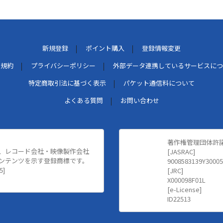
新規登録
ポイント購入
登録情報変更
用規約
プライバシーポリシー
外部データ連携しているサービスにつ
特定商取引法に基づく表示
パケット通信料について
よくある質問
お問い合わせ
著作権管理団体許
、レコード会社・映像製作会社
[JASRAC]
ンテンツを示す登録商標です。
9008583139Y30005
5]
[JRC]
X000098F01L
[e-License]
ID22513