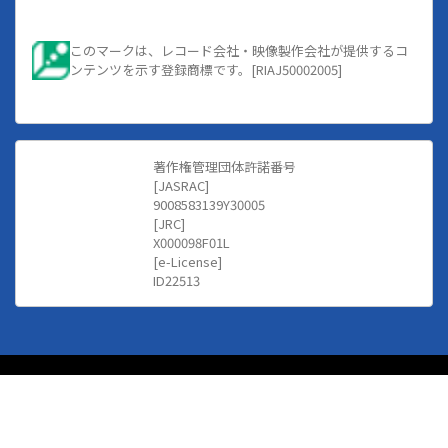
このマークは、レコード会社・映像製作会社が提供するコ
ンテンツを示す登録商標です。[RIAJ50002005]
著作権管理団体許諾番号
[JASRAC]
9008583139Y30005
[JRC]
X000098F01L
[e-License]
ID22513
クラブZION
【 HIPHOP/R&BなどクラブMUSIC専門音楽配信サイト 】
©Mediado