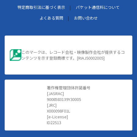
特定商取引法に基づく表示
パケット通信料について
よくある質問
お問い合わせ
このマークは、レコード会社・映像製作会社が提供するコ
ンテンツを示す登録商標です。[RIAJ50002005]
著作権管理団体許諾番号
[JASRAC]
9008583139Y30005
[JRC]
X000098F01L
[e-License]
ID22513