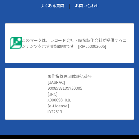
よくある質問
お問い合わせ
このマークは、レコード会社・映像製作会社が提供するコ
ンテンツを示す登録商標です。[RIAJ50002005]
著作権管理団体許諾番号
[JASRAC]
9008583139Y30005
[JRC]
X000098F01L
[e-License]
ID22513