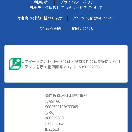
利用規約
プライバシーポリシー
外部データ連携しているサービスについて
特定商取引法に基づく表示
パケット通信料について
よくある質問
お問い合わせ
このマークは、レコード会社・映像製作会社が提供するコ
ンテンツを示す登録商標です。[RIAJ50002005]
著作権管理団体許諾番号
[JASRAC]
9008583139Y30005
[JRC]
X000098F01L
[e-License]
ID22513