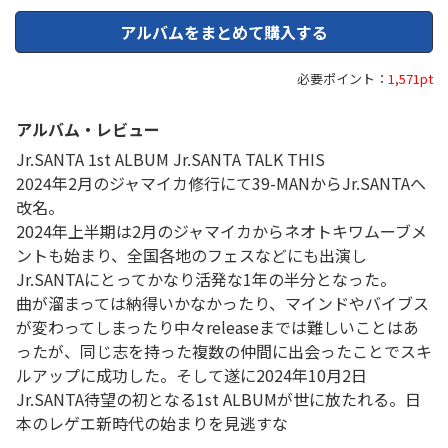
アルバムをまとめて購入する
必要ポイント：
1,571pt
アルバム・レビュー
Jr.SANTA 1st ALBUM Jr.SANTA TALK THIS
2024年2月のジャマイカ修行にて39-MANからJr.SANTAへ
改名。
2024年上半期は2月のジャマイカからネオトキワムーブメ
ントも始まり、全国各地のフェスなどにも出演し
Jr.SANTAにとってかなり活発な1年の半分となった。
曲が溜まっては納得いかなかったり、マインドやバイブス
が変わってしまったり中々releaseまでは難しいことはあ
ったが、同じ志を持った複数の仲間に出会ったことでスキ
ルアップに成功した。そして遂に2024年10月2日
Jr.SANTA待望の初となる1st ALBUMが世に放たれる。日
本のレゲエ新時代の始まりを見逃すな