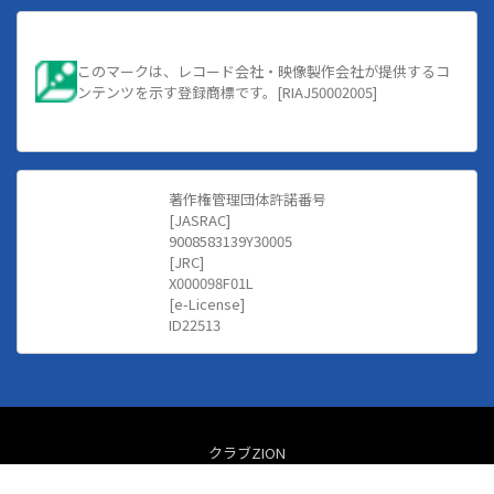
このマークは、レコード会社・映像製作会社が提供するコ
ンテンツを示す登録商標です。[RIAJ50002005]
著作権管理団体許諾番号
[JASRAC]
9008583139Y30005
[JRC]
X000098F01L
[e-License]
ID22513
クラブZION
【 HIPHOP/R&BなどクラブMUSIC専門音楽配信サイト 】