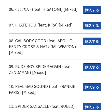
06. ○したい (feat. HISATOMI) [Mixed]
購入する
07. I HATE YOU (feat. KIRA) [Mixed]
購入する
08. GAL BODY GOOD (feat. APOLLO,
購入する
KENTY GROSS & NATURAL WEAPON)
[Mixed]
09. RUDE BOY SPIDER AGAIN (feat.
購入する
ZENDAMAN) [Mixed]
10. REAL BAD SOUND (feat. FRANKIE
購入する
PARIS) [Mixed]
11. SPIDER GANGALEE (feat. RUEED)
購入する