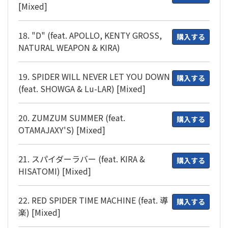
[Mixed]
18. "D" (feat. APOLLO, KENTY GROSS,
購入する
NATURAL WEAPON & KIRA)
19. SPIDER WILL NEVER LET YOU DOWN
購入する
(feat. SHOWGA & Lu-LAR) [Mixed]
20. ZUMZUM SUMMER (feat.
購入する
OTAMAJAXY'S) [Mixed]
21. スパイダーラバー (feat. KIRA &
購入する
HISATOMI) [Mixed]
22. RED SPIDER TIME MACHINE (feat. 導
購入する
楽) [Mixed]