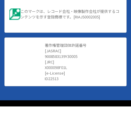
このマークは、レコード会社・映像製作会社が提供するコ
ンテンツを示す登録商標です。[RIAJ50002005]
著作権管理団体許諾番号
[JASRAC]
9008583139Y30005
[JRC]
X000098F01L
[e-License]
ID22513
クラブZION
【 HIPHOP/R&BなどクラブMUSIC専門音楽配信サイト 】
©Mediado