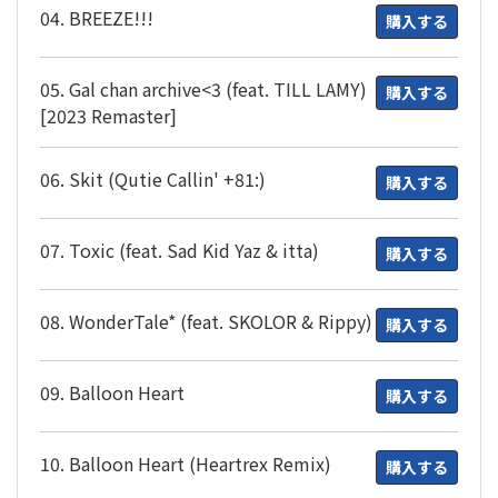
04. BREEZE!!!
購入する
05. Gal chan archive<3 (feat. TILL LAMY)
購入する
[2023 Remaster]
06. Skit (Qutie Callin' +81:)
購入する
07. Toxic (feat. Sad Kid Yaz & itta)
購入する
08. WonderTale* (feat. SKOLOR & Rippy)
購入する
09. Balloon Heart
購入する
10. Balloon Heart (Heartrex Remix)
購入する