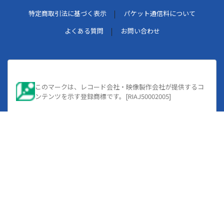
特定商取引法に基づく表示
パケット通信料について
よくある質問
お問い合わせ
このマークは、レコード会社・映像製作会社が提供するコ
ンテンツを示す登録商標です。[RIAJ50002005]
著作権管理団体許諾番号
[JASRAC]
9008583139Y30005
[JRC]
X000098F01L
[e-License]
ID22513