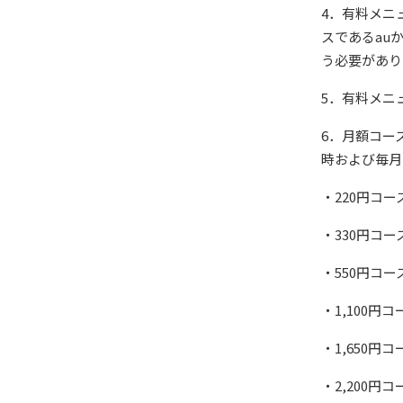
4．有料メニ
スであるau
う必要があり
5．有料メニ
6．月額コー
時および毎月
・220円コー
・330円コー
・550円コー
・1,100円コ
・1,650円コ
・2,200円コ