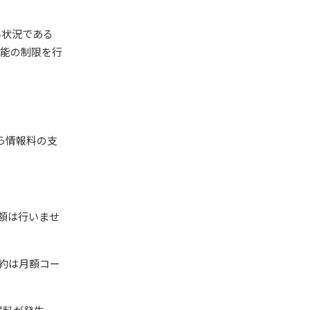
い状況である
機能の制限を行
ら情報料の支
減額は行いませ
契約は月額コー