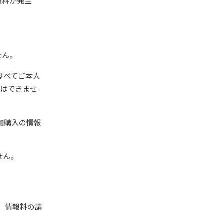
報料が発生
せん。
すべてご本人
しはできませ
加購入の情報
せん。
、情報料の請