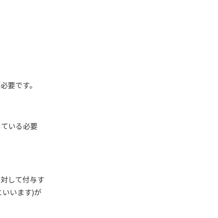
が必要です。
している必要
に対して付与す
いいます)が