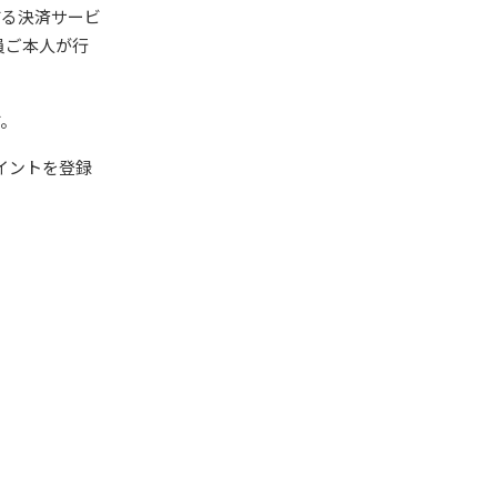
する決済サービ
員ご本人が行
す。
イントを登録