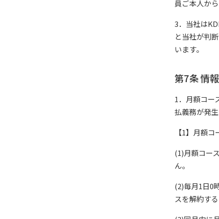
員ご本人から
3．当社はK
と当社が判断
います。
第7条 情
1．月額コー
払義務が発生
【1】月額コ
(1)月額コ
ん。
(2)毎月1
スを解約する